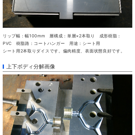
リップ幅：幅100mm 層構成：単層×2本取り 成形樹脂：
PVC 樹脂路：コートハンガー 用途：シート用
シート用2本取りダイスです。偏肉精度、表面状態良好です。
上下ボディ分解画像