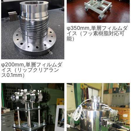
φ350mm,単層フィルムダ
イス（フッ素樹脂対応可
能）
φ200mm,単層フィルムダ
イス（リップクリアラン
ス0.1mm）