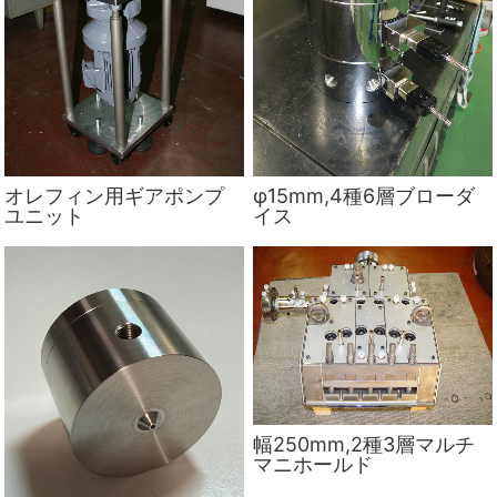
オレフィン用ギアポンプ
φ15mm,4種6層ブローダ
ユニット
イス
幅250mm,2種3層マルチ
マニホールド